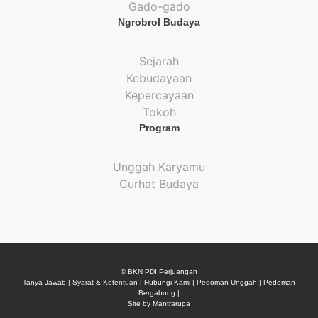
Gado-gado
Ngrobrol Budaya
Sejarah
Kebudayaan
Kepercayaan
Tokoh
Program
Unggah Karyamu
Curhat Budaya
© BKN PDI Perjuangan
Tanya Jawab
|
Syarat & Ketentuan
|
Hubungi Kami
|
Pedoman Unggah
|
Pedoman
Bergabung
|
Site by Mantrarupa