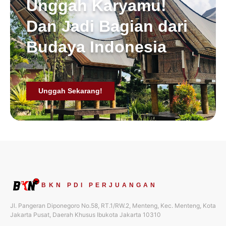
Unggah Karyamu!
Dan Jadi Bagian dari
Budaya Indonesia
Unggah Sekarang!
BKN PDI PERJUANGAN
Jl. Pangeran Diponegoro No.58, RT.1/RW.2, Menteng, Kec. Menteng, Kota
Jakarta Pusat, Daerah Khusus Ibukota Jakarta 10310