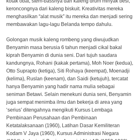
kotak obat, stem-bassnya dari kaleng drum minyak besi,
keroncongnya dari kaleng biskuit. Kreativitas mereka
menghasilkan “alat musik” itu mereka dan menjadi sering
membawakan lagu-lagu Belanda tempo dahulu.
Golongan musik kaleng rombeng yang diwujudkan
Benyamin masa berusia 6 tahun menjadi cikal bakal
kiprah Benyamin di dunia seni. Dari tujuh saudara
kandungnya, Rohani (kakak pertama), Moh Noer (kedua),
Otto Suprapto (ketiga), Siti Rohaya (keempat), Moenadji
(kelima), Ruslan (keenam), dan Saidi (ketujuh), tercatat
hanya Benyamin yang hadir nama mulia sebagai
seniman Betawi. Selain menekuni dunia seni, Benyamin
juga sempat menimba ilmu dan bekerja di area yang
‘serius’ ditengahnya mengikuti Kursus Lembaga
Pembinaan Perusahaan dan Pembinaan
Ketatalaksanaan (1960), Latihan Dasar Kemiliteran
Kodam V Jaya (1960), Kursus Administrasi Negara