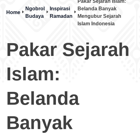
Pakar Sejarah Islam:
Ngobrol
Inspirasi
Belanda Banyak
Home
Budaya
Ramadan
Mengubur Sejarah
Islam Indonesia
Pakar Sejarah
Islam:
Belanda
Banyak