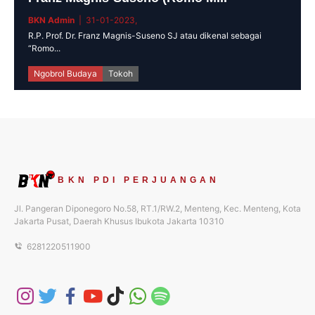
BKN Admin
| 31-01-2023,
R.P. Prof. Dr. Franz Magnis-Suseno SJ atau dikenal sebagai
“Romo...
Ngobrol Budaya
Tokoh
BKN PDI PERJUANGAN
Jl. Pangeran Diponegoro No.58, RT.1/RW.2, Menteng, Kec. Menteng, Kota
Jakarta Pusat, Daerah Khusus Ibukota Jakarta 10310
6281220511900