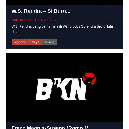
W.S. Rendra – Si Buru...
BKN Admin
| 02-02-2023,
W.S. Rendra, yang bernama asli Willibrodus Surendra Broto, lahir
di...
Ngobrol Budaya
Tokoh
Franz Magnis-Suseno (Romo M...